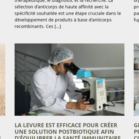
thérapeutique, le diagnostic et la recherche. La
or
sélection d’anticorps de haute affinité avec la
pr
spécificité souhaitée est une étape cruciale dans le
pa
développement de produits à base d’anticorps
fu
recombinants. Ces […]
LA LEVURE EST EFFICACE POUR CRÉER
G
UNE SOLUTION POSTBIOTIQUE AFIN
P
N
D’ÉQUILIBRER LA SANTÉ IMMUNITAIRE
C