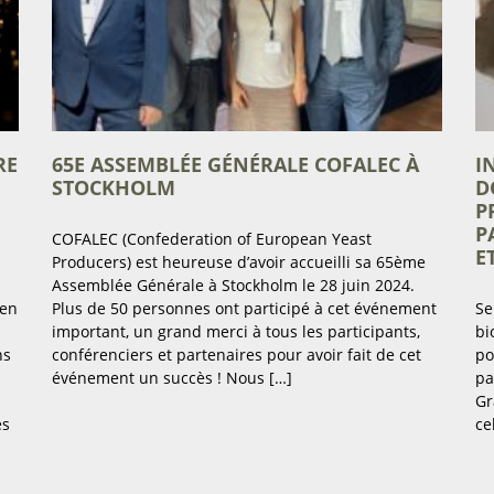
RE
65E ASSEMBLÉE GÉNÉRALE COFALEC À
I
STOCKHOLM
D
P
P
COFALEC (Confederation of European Yeast
E
Producers) est heureuse d’avoir accueilli sa 65ème
Assemblée Générale à Stockholm le 28 juin 2024.
 en
Plus de 50 personnes ont participé à cet événement
Se
important, un grand merci à tous les participants,
bi
ns
conférenciers et partenaires pour avoir fait de cet
po
événement un succès ! Nous […]
pa
Gr
es
ce