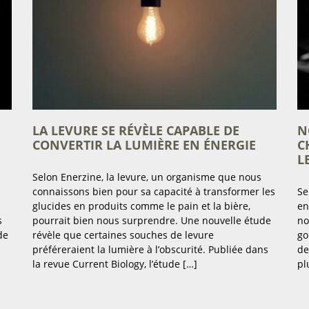
LA LEVURE SE RÉVÈLE CAPABLE DE
N
CONVERTIR LA LUMIÈRE EN ÉNERGIE
C
L
Selon Enerzine, la levure, un organisme que nous
connaissons bien pour sa capacité à transformer les
Se
glucides en produits comme le pain et la bière,
en
s
pourrait bien nous surprendre. Une nouvelle étude
no
de
révèle que certaines souches de levure
go
préféreraient la lumière à l’obscurité. Publiée dans
de
la revue Current Biology, l’étude […]
pl