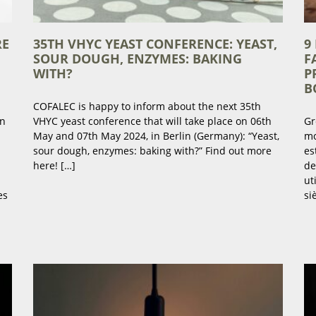
RE
35TH VHYC YEAST CONFERENCE: YEAST,
9
SOUR DOUGH, ENZYMES: BAKING
F
WITH?
P
B
COFALEC is happy to inform about the next 35th
on
VHYC yeast conference that will take place on 06th
Gr
May and 07th May 2024, in Berlin (Germany): “Yeast,
mo
sour dough, enzymes: baking with?” Find out more
es
here! […]
de
ut
es
si