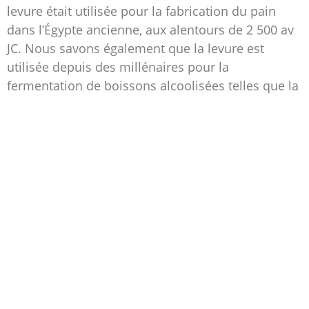
levure était utilisée pour la fabrication du pain
dans l’Égypte ancienne, aux alentours de 2 500 av
JC. Nous savons également que la levure est
utilisée depuis des millénaires pour la
fermentation de boissons alcoolisées telles que la
bière et le vin.
La levure aide la pâte à lever : vous savez
probablement déjà que la levure est l’ingrédient
utilisé dans la fabrication du pain pour faire lever
la pâte. Mais savez-vous comment elle fonctionne
? La levure fermente les sucres contenus dans la
farine et libère du dioxyde de carbone. La pâte
ayant une consistance élastique, le dioxyde de
carbone ne peut pas s’échapper. Lorsque le gaz se
dilate, la pâte lève. La forme la plus courante de
levure utilisée dans la fabrication du pain est