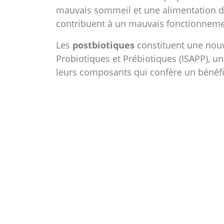
mauvais sommeil et une alimentation dé
contribuent à un mauvais fonctionneme
Les
postbiotiques
constituent une nouve
Probiotiques et Prébiotiques (ISAPP), 
leurs composants qui confère un bénéfic
Des études ont montré que les
bêta-gl
du système immunitaire à la vaccination 
soutenir la santé respiratoire; et proté
Retrouvez l’article complet pour en savoi