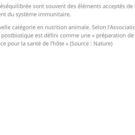
séquilibrée sont souvent des éléments acceptés de l
nt du système immunitaire.
lle catégorie en nutrition animale. Selon l’Associati
un postbiotique est défini comme une « préparation 
e pour la santé de l’hôte » (Source : Nature)
ucanes de levure
sont capables de renforcer le syst
; améliorer la protection contre les allergies; favor
ger en période de stress physique et émotionnel excess
r plus !