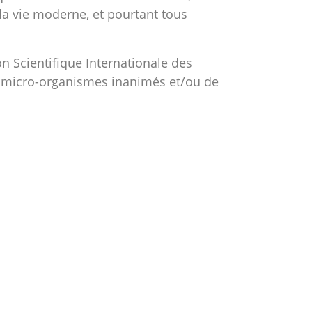
a vie moderne, et pourtant tous
on Scientifique Internationale des
de micro-organismes inanimés et/ou de
ème immunitaire ; améliorer la réponse
iser des réponses inflammatoires saines ;
if.