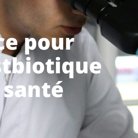
ace pour
stbiotique
a santé