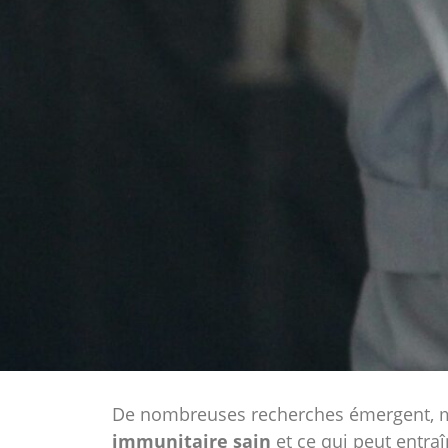
De nombreuses recherches émergent, met
immunitaire sain
et ce qui peut entra