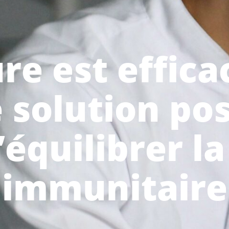
re est effic
 solution po
’équilibrer l
immunitaire