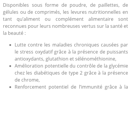
Disponibles
sous forme de poudre, de paillettes, de
gélules ou de comprimés, les
levures nutritionnelles en
tant qu’aliment ou complément alimentaire sont
reconnues pour leurs nombreuses vertus sur la santé et
la beauté :
Lutte contre les maladies chroniques causées par
le stress oxydatif grâce à la présence de puissants
antioxydants, glutathion et sélénométhionine,
Amélioration potentielle du contrôle de la glycémie
chez les diabétiques de type 2 grâce à la présence
de chrome,
Renforcement potentiel de l’immunité grâce à la
présence de deux glucides alpha-mannane et bêta-
glucane,
Contribution à la bonne santé du fœtus grâce à la
présence d’acide folique (vit B9)
Bon fonctionnement de toutes les cellules du corps
et équilibre du système nerveux grâce à la