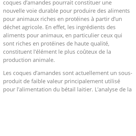
coques d’amandes pourrait constituer une
nouvelle voie durable pour produire des aliments
pour animaux riches en protéines à partir d’un
déchet agricole. En effet, les ingrédients des
aliments pour animaux, en particulier ceux qui
sont riches en protéines de haute qualité,
constituent l’élément le plus coûteux de la
production animale.
Les coques d’amandes sont actuellement un sous-
produit de faible valeur principalement utilisé
pour l’alimentation du bétail laitier. L’analyse de la
composition a montré que les coques d’amandes
sont riches en acide polygalacturonique (pectine)
et en saccharose soluble.
L’équipe cherche notamment à utiliser les levures
cultivées sur les coques d’amandes ou le marc de