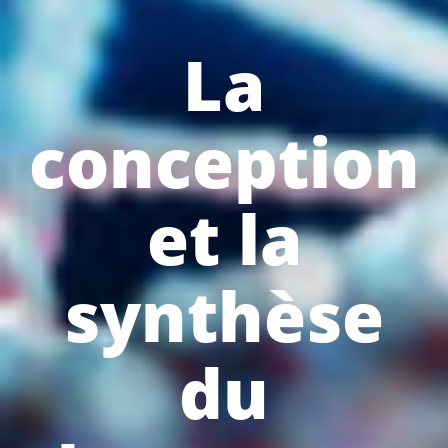
La
conception
et la
synthèse
du