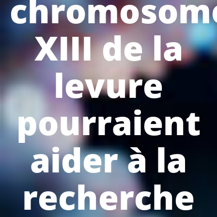
chromosom
XIII de la
levure
pourraient
aider à la
recherche