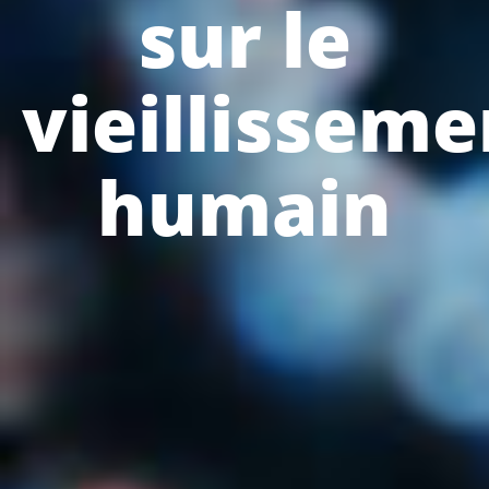
sur le
vieillisseme
humain